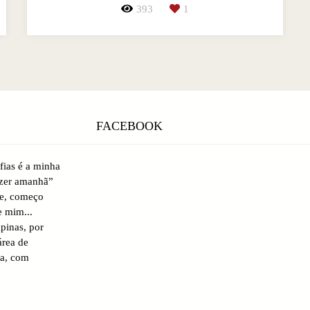
393
1
FACEBOOK
fias é a minha
azer amanhã”
se, começo
 mim...
pinas, por
área de
da, com