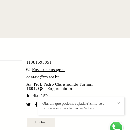
11981595051
Enviar mensagem
contato@ca.fot.br
Av. Prof. Pedro Clarismundo Fornari,
1601, Q8 - Engordadouro
Jundiaí / SP
Olá, em que podemos ajudar? Sinta-se a
✕
vontade em me chamar no Whats.
Contato